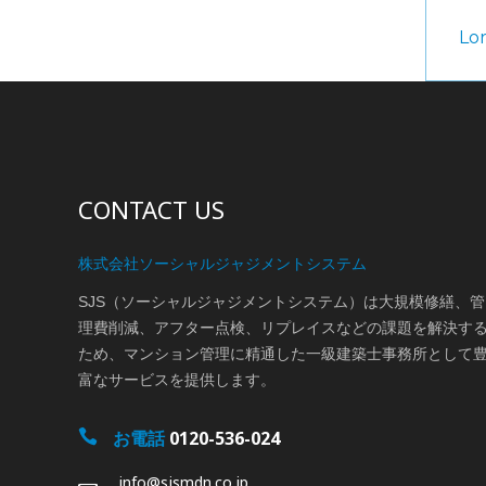
Lor
CONTACT US
株式会社ソーシャルジャジメントシステム
SJS（ソーシャルジャジメントシステム）は大規模修繕、管
理費削減、アフター点検、リプレイスなどの課題を解決す
ため、マンション管理に精通した一級建築士事務所として
富なサービスを提供します。
お電話
0120-536-024
info@sjsmdn.co.jp